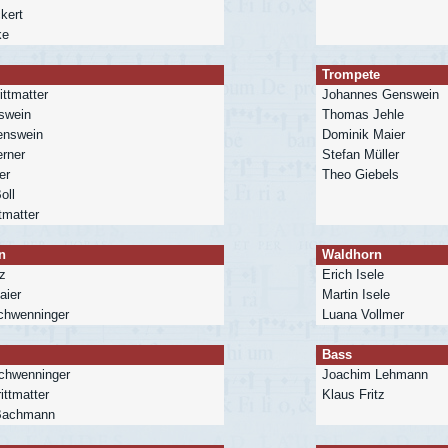
kert
ke
Trompete
ittmatter
Johannes Genswein
swein
Thomas Jehle
enswein
Dominik Maier
rner
Stefan Müller
er
Theo Giebels
oll
tmatter
n
Waldhorn
z
Erich Isele
ier
Martin Isele
chwenninger
Luana Vollmer
Bass
chwenninger
Joachim Lehmann
ittmatter
Klaus Fritz
 Bachmann