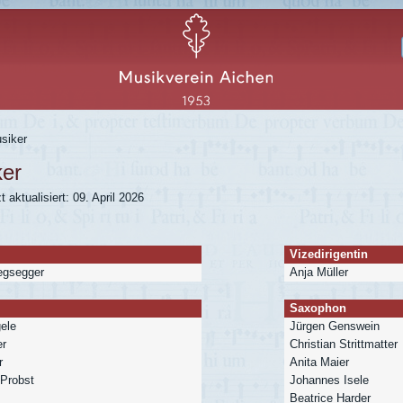
siker
ker
t aktualisiert: 09. April 2026
Vizedirigentin
egsegger
Anja Müller
Saxophon
ele
Jürgen Genswein
er
Christian Strittmatter
r
Anita Maier
Probst
Johannes Isele
Beatrice Harder