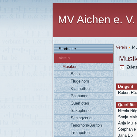
MV Aichen e. V.
Verein
Mu
Startseite
Musi
Verein
Musiker
Zuletz
Bass
Flügelhorn
Dirigent
Klarinetten
Robert Rü
Posaunen
Querflöten
Querflöte
Saxophone
Nicola Näg
Sonja Mai
Schlagzeug
Anja Mülle
Tenorhorn/Bariton
Stephanie 
Trompeten
Jana Ebi