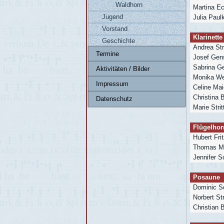
Waldhorn
Martina Ec
Jugend
Julia Paul
Vorstand
Klarinette
Geschichte
Andrea Str
Termine
Josef Gen
Sabrina G
Aktivitäten / Bilder
Monika We
Impressum
Celine Mai
Christina B
Datenschutz
Marie Strit
Flügelhor
Hubert Frit
Thomas Ma
Jennifer S
Posaune
Dominic S
Norbert Str
Christian